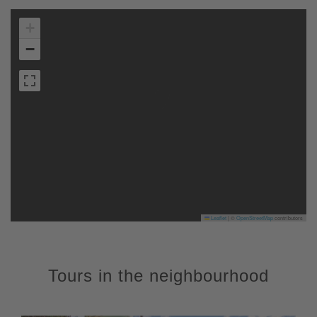
+
−
Leaflet
|
©
OpenStreetMap
contributors
Tours in the neighbourhood