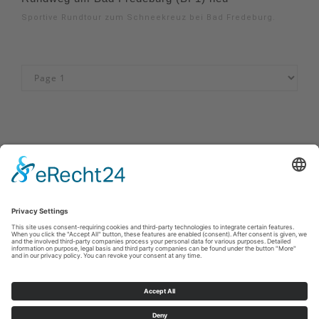
Sportive Rundtour zum Schneekreuz bei Bad Fredeburg.
Impressum
|
Kontakt
|
Privacybeleid
|
Verklaring van
toegankelijkheid
Sauerland-Tourismus e.V.
Johannes-Hummel-Weg 1
57392
Schmallenberg
E: info@sauerland.com
©
2026
Sauerland-Tourismus e.V.