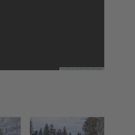
Leaflet
|
©
OpenStreetMap
contributors