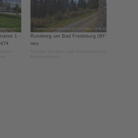
iante 1 -
Rundweg um Bad Fredeburg (BF1)
 474
neu
hausen –
Sportive Rundtour zum Schneekreuz bei
und
Bad Fredeburg.