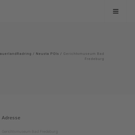
auerlandRadring
/
Neusta POIs
/
Gerichtsmuseum Bad
Fredeburg
Adresse
Gerichtsmuseum Bad Fredeburg