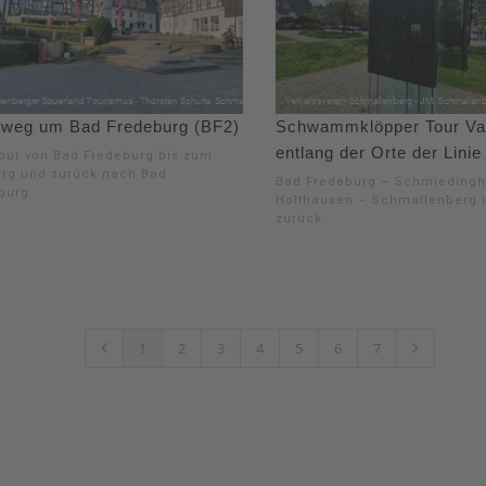
weg um Bad Fredeburg (BF2)
Schwammklöpper Tour Var
entlang der Orte der Linie
our von Bad Fredeburg bis zum
rg und zurück nach Bad
Bad Fredeburg – Schmieding
burg.
Holthausen – Schmallenberg 
zurück.
1
2
3
4
5
6
7