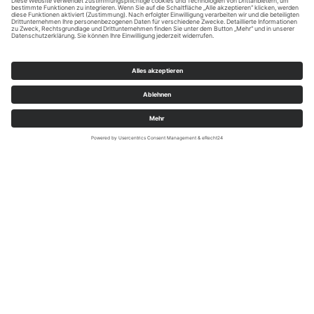
SauerlandRadring / sabrinity.com
Weitere Infos rund um den
SauerlandRadring