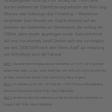
nahegelegenen Hotel zur Post. Anfang der 1960-Jahre
wurden während der Elektrifizierungsarbeiten der Ruhr-Sieg-
Strecke viele Güterzüge über Finnentrop – Wennemen
umgeleitet. Zum Wenden der Zuglok entstand auf der
Südseite des Bahnhofes ein Gleisdreieck, das Anfang der
1980er Jahre wieder abgetragen wurde. Güterverkehr ist
auf zwei von ehemals zwölf Gleisen nach wie vor möglich,
wie dies 2008/2009 nach dem Sturm „Kyrill“ zur Verladung
von Schnittholz auch der Fall war.
Bild 1:
Das erste Bahnhofsgebäude von Wennemen um 1873. Der Zugverkehr
scheint noch selten zu sein, sonst hätte man sich nicht zum Umtrunk und Foto
im Gleis versammeln können (Foto: Sammlung Georg Jürgens)
Bild 2:
Ein Sonderzug mit 332 142-9 hat am 10.04.1976 aus Schmallenberg
kommend Wennemen erreicht (Foto: Klaus Meschede)
Bild 3:
Sonderzug nach Schmallenberg auf der Ruhrbrücke bei Wennemen im
August 1987 (Foto: Klaus Meschede)