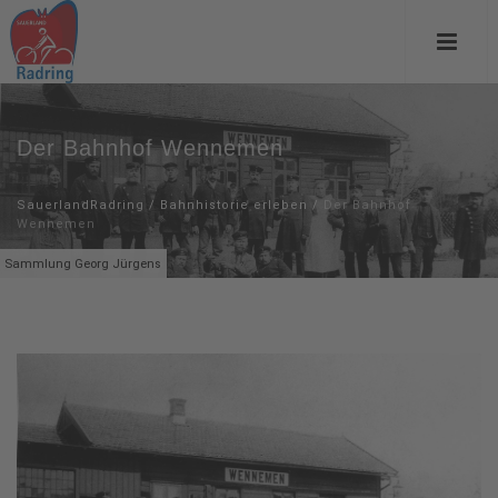
Der Bahnhof Wennemen
SauerlandRadring
/
Bahnhistorie erleben
/
Der Bahnhof
Wennemen
Sammlung Georg Jürgens