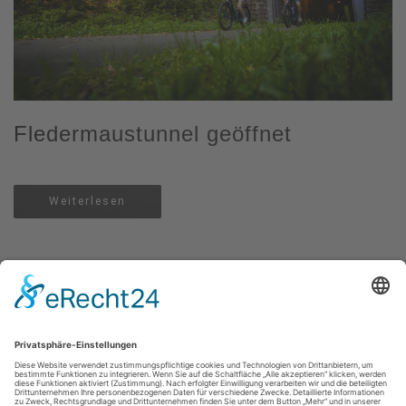
Fledermaustunnel geöffnet
Weiterlesen
Impressum
|
Kontakt
|
Datenschutzerklärung
|
Barrierefreiheitserklärung
Sauerland-Tourismus e.V.
Johannes-Hummel-Weg 1
57392
Schmallenberg