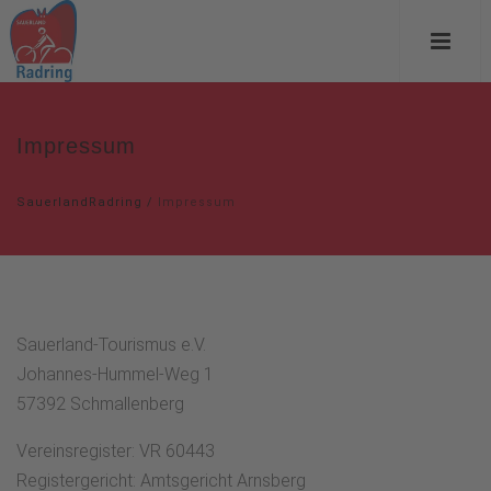
Impressum
SauerlandRadring
/
Impressum
Sauerland-Tourismus e.V.
Johannes-Hummel-Weg 1
57392 Schmallenberg
Vereinsregister: VR 60443
Registergericht: Amtsgericht Arnsberg