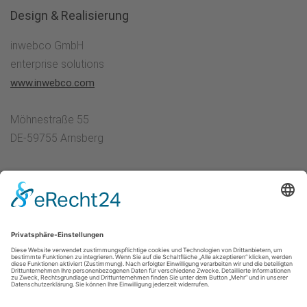
Design & Realisierung
inwebco GmbH
enterprise solutions
www.inwebco.com
Möhnestraße 55
DE-59755 Arnsberg
Impressum
|
Kontakt
|
Datenschutzerklärung
|
Barrierefreiheitserklärung
Sauerland-Tourismus e.V.
Johannes-Hummel-Weg 1
57392
Schmallenberg
E: info@sauerland.com