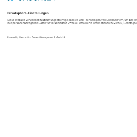
Der SauerlandRadring und die HenneseeSchleife 