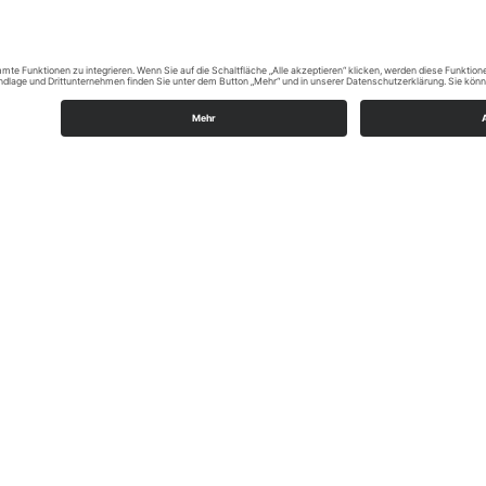
Den SauerlandRadring mit dem Rennrad entdecke
lohnen sich auch für Rennradfahrer und bieten auf den insgesam