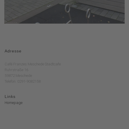
Adresse
Café Franzes Meschede Stadtcafe
Ruhrstraße 16
59872 Meschede
Telefon: 0291-9082158
Links
Homepage