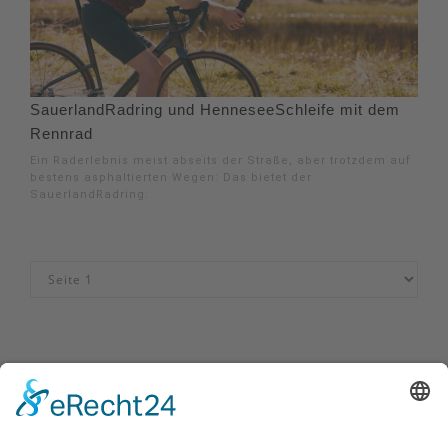
SauerlandRadring und HenneseeSchleife mit dem
Rennrad
Ein Raderlebnis meist abseits der Straße, aber trotzdem auf
bestens asphaltierten Wegen: Das bietet der
SauerlandRadring.
Impressum
|
Kontakt
|
Datenschutzerklärung
|