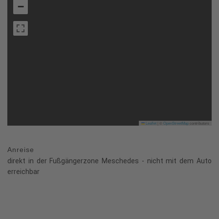
−
Leaflet
|
©
OpenStreetMap
contributors
Anreise
direkt in der Fußgängerzone Meschedes - nicht mit dem Auto
erreichbar