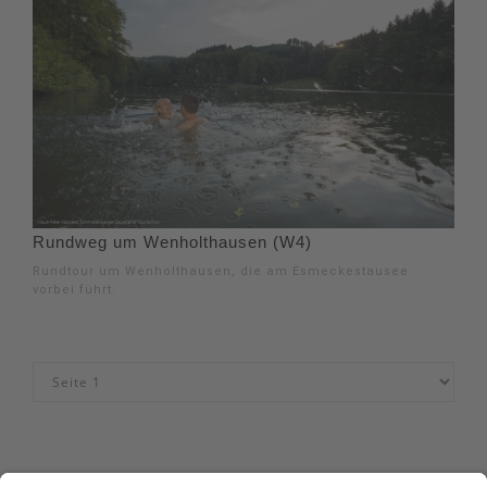
Rundweg um Wenholthausen (W4)
Rundtour um Wenholthausen, die am Esmeckestausee
vorbei führt.