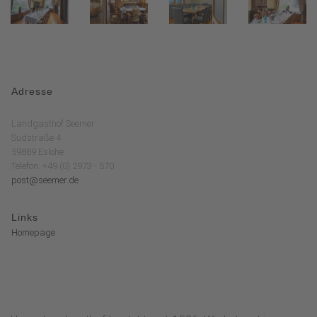
Adresse
Landgasthof Seemer
Südstraße 4
59889 Eslohe
Telefon: +49 (0) 2973 - 570
post@seemer.de
Links
Homepage