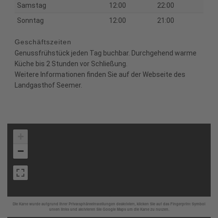
Samstag
12:00
22:00
Sonntag
12:00
21:00
Geschäftszeiten
Genussfrühstück jeden Tag buchbar. Durchgehend warme
Küche bis 2 Stunden vor Schließung.
Weitere Informationen finden Sie auf der Webseite des
Landgasthof Seemer.
+
−
Die Karte wurde aufgrund Ihrer Privatsphäreeinstellungen deaktiviert, klicken Sie auf das Fingerprint Symbol
unten links und aktivieren Sie Google Maps um die Karte zu nutzen.