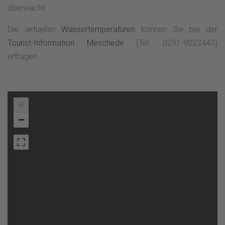
überwacht.
Die aktuellen
Wassertemperaturen
können Sie bei der
Tourist-Information Meschede
(Tel. 0291-9022443)
erfragen.
+
−