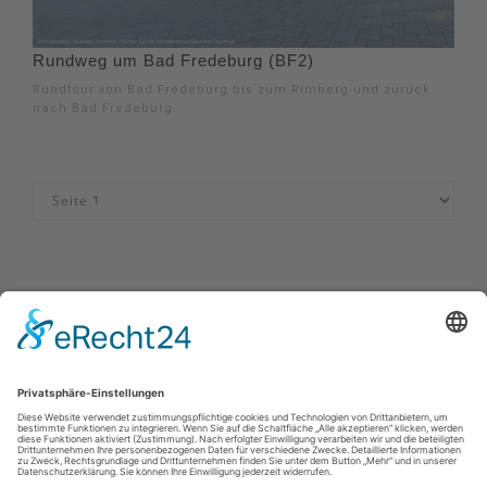
Rundweg um Bad Fredeburg (BF2)
Rundtour von Bad Fredeburg bis zum Rimberg und zurück
nach Bad Fredeburg.
Impressum
|
Kontakt
|
Datenschutzerklärung
|
Barrierefreiheitserklärung
Sauerland-Tourismus e.V.
Johannes-Hummel-Weg 1
57392
Schmallenberg