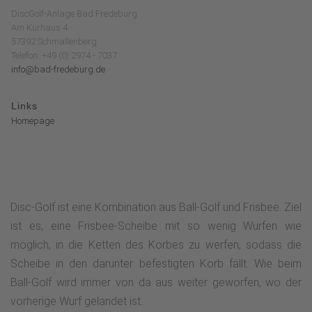
DiscGolf-Anlage Bad Fredeburg
Am Kurhaus 4
57392 Schmallenberg
Telefon: +49 (0) 2974 - 7037
info@bad-fredeburg.de
Links
Homepage
Disc-Golf ist eine Kombination aus Ball-Golf und Frisbee. Ziel
ist es, eine Frisbee-Scheibe mit so wenig Würfen wie
möglich, in die Ketten des Korbes zu werfen, sodass die
Scheibe in den darunter befestigten Korb fällt. Wie beim
Ball-Golf wird immer von da aus weiter geworfen, wo der
vorherige Wurf gelandet ist.