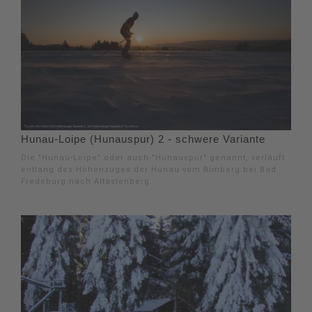
Hunau-Loipe (Hunauspur) 2 - schwere Variante
Die "Hunau-Loipe" oder auch "Hunauspur" genannt, verläuft
entlang des Höhenzuges der Hunau vom Rimberg bei Bad
Fredeburg nach Altastenberg.