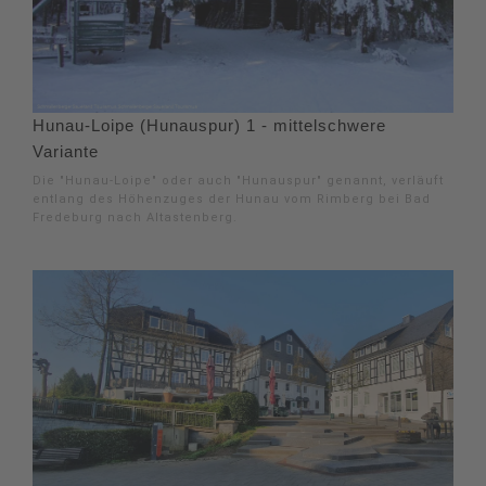
Hunau-Loipe (Hunauspur) 1 - mittelschwere
Variante
Die "Hunau-Loipe" oder auch "Hunauspur" genannt, verläuft
entlang des Höhenzuges der Hunau vom Rimberg bei Bad
Fredeburg nach Altastenberg.