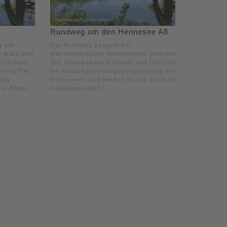
Rundweg um den Hennesee A8
g am
Der Rundweg beginnt am
n Wald und
Wanderparkplatz Hennedamm unterhalb
verbindet -
des Hennedammm Hotels und führt Sie
mente Der
bei traumhafter Umgebung entlang des
ang,
Hennesees und wieder zurück zu Ihrem
rei Bänke
Ausgangspunkt.