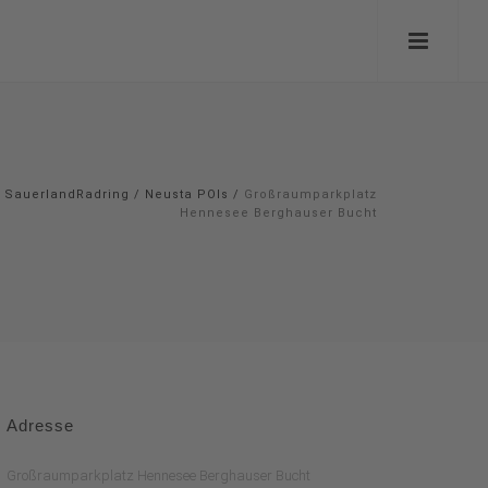
SauerlandRadring
/
Neusta POIs
/
Großraumparkplatz
Hennesee Berghauser Bucht
Adresse
Großraumparkplatz Hennesee Berghauser Bucht