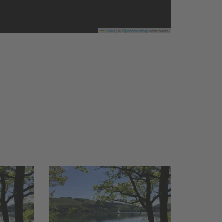
Leaflet
|
©
OpenStreetMap
contributors