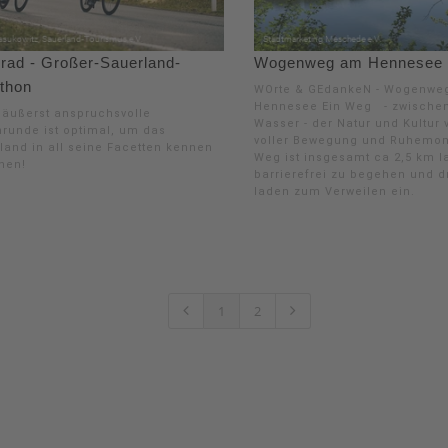
rad - Großer-Sauerland-
Wogenweg am Hennesee
thon
WOrte & GEdankeN - Wogenwe
Hennesee Ein Weg - zwische
 äußerst anspruchsvolle
Wasser - der Natur und Kultur 
runde ist optimal, um das
voller Bewegung und Ruhemo
land in all seine Facetten kennen
Weg ist insgesamt ca 2,5 km l
nen!
barrierefrei zu begehen und d
laden zum Verweilen ein.
1
2