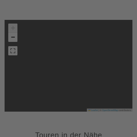
+
−
Leaflet
|
©
OpenStreetMap
contributors
Touren in der Nähe