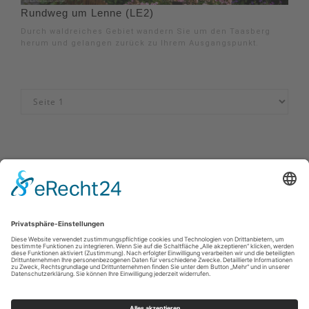
Rundweg um Lenne (LE2)
Durch waldreiches Gebiet wandern Sie um den Taasberg
herum und gelangen zurück zu Ihrem Ausgangspunkt.
Impressum
|
Kontakt
|
Datenschutzerklärung
|
Barrierefreiheitserklärung
Sauerland-Tourismus e.V.
Johannes-Hummel-Weg 1
57392
Schmallenberg
E: info@sauerland.com