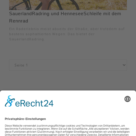
SauerlandRadring und HenneseeSchleife mit dem
Rennrad
Ein Raderlebnis meist abseits der Straße, aber trotzdem auf
bestens asphaltierten Wegen: Das bietet der
SauerlandRadring.
Impressum
|
Kontakt
|
Datenschutzerklärung
|
Barrierefreiheitserklärung
Sauerland-Tourismus e.V.
Johannes-Hummel-Weg 1
57392
Schmallenberg