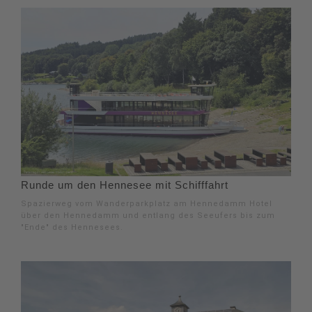
Runde um den Hennesee mit Schifffahrt
Spazierweg vom Wanderparkplatz am Hennedamm Hotel
über den Hennedamm und entlang des Seeufers bis zum
"Ende" des Hennesees.