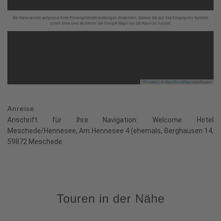
Die Karte wurde aufgrund Ihrer Privatsphäreeinstellungen deaktiviert, klicken Sie auf das Fingerprint Symbol
unten links und aktivieren Sie Google Maps um die Karte zu nutzen.
Leaflet
|
©
OpenStreetMap
contributors
Anreise
Anschrift für Ihre Navigation: Welcome Hotel
Meschede/Hennesee, Am Hennesee 4 (ehemals, Berghausen 14,
59872 Meschede
Touren in der Nähe