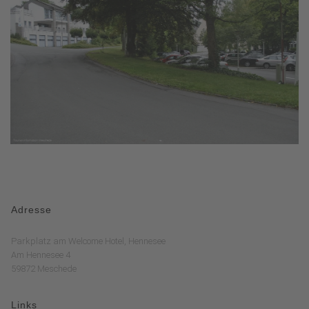
Adresse
Parkplatz am Welcome Hotel, Hennesee
Am Hennesee 4
59872 Meschede
Links