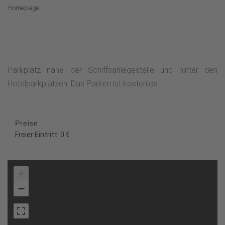
Homepage
Parkplatz nahe der Schiffsanlegestelle und hinter den
Hotelparkplätzen. Das Parken ist kostenlos.
Preise
Freier Eintritt: 0 €
+
−