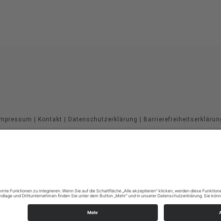
Impressum
|
Kontakt
|
Datenschutzerklärung
|
Barrierefreiheitserklärun
Sauerland-Tourismus e.V.
Johannes-Hummel-Weg 1
57392
Schmallenberg
E: info@sauerland.com
©
2026
Sauerland-Tourismus e.V.
Cookie-Einstellungen