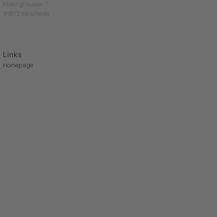
Mielinghausen 7
59872 Meschede
Links
Homepage