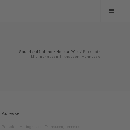
SauerlandRadring
/
Neusta POIs
/
Parkplatz
Mielinghausen-Enkhausen, Hennesee
Adresse
Parkplatz Mielinghausen-Enkhausen, Hennesee