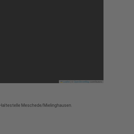
Leaflet
|
©
OpenStreetMap
contributors
r Haltestelle Meschede/Mielinghausen.