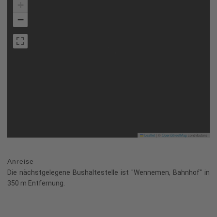
+
−
Leaflet
|
©
OpenStreetMap
contributors
Anreise
Die nächstgelegene Bushaltestelle ist "Wennemen, Bahnhof" in
350 m Entfernung.