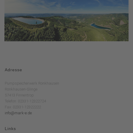
Adresse
Pumpspeicherwerk Rönkhausen
Rönkhausen-Glinge
57413 Finnentrop
Telefon: 02331-12322724
Fax: 02331-12322222
info@mark-e.de
Links