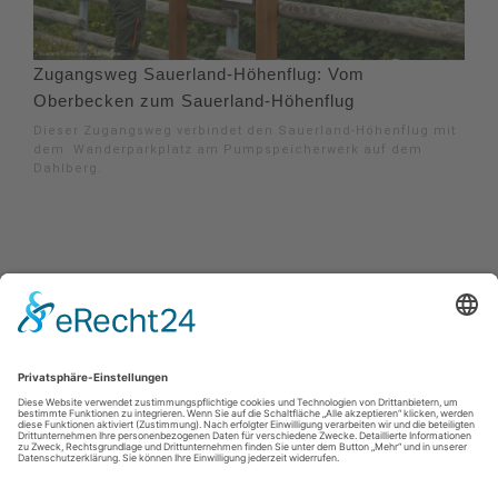
Zugangsweg Sauerland-Höhenflug: Vom
Oberbecken zum Sauerland-Höhenflug
Dieser Zugangsweg verbindet den Sauerland-Höhenflug mit
dem Wanderparkplatz am Pumpspeicherwerk auf dem
Dahlberg.
Impressum
|
Kontakt
|
Datenschutzerklärung
|
Barrierefreiheitserklärung
Sauerland-Tourismus e.V.
Johannes-Hummel-Weg 1
57392
Schmallenberg
E: info@sauerland.com