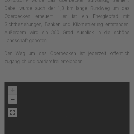
2018/2019 wurde das Oberbecken aufwändig sarniert.
Dabei wurde auch der 1,3 km lange Rundweg um das
Oberbecken erneuert. Hier ist ein Energiepfad mit
Sichtbeziehungen, Bänken und Kilometrierung entstanden.
Außerdem wird ein 360 Grad Ausblick in die schöne
Landschaft geboten.
Der Weg um das Oberbecken ist jederzeit öffentlich
zugänglich und barrierefrei erreichbar.
+
−