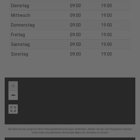
Dienstag
09:00
19:00
Mittwoch
09:00
19:00
Donnerstag
09:00
19:00
Freitag
09:00
19:00
Samstag
09:00
19:00
Sonntag
09:00
19:00
+
−
Die Karte wurde aufgrund Ihrer Privatsphäreeinstellungen deaktiviert, klicken Sie auf das Fingerprint Symbol
unten links und aktivieren Sie Google Maps um die Karte zu nutzen.