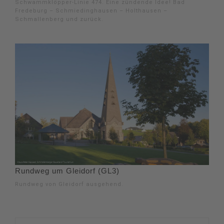
Schwammklöpper-Linie 474. Eine zündende Idee! Bad
Fredeburg – Schmiedinghausen – Holthausen –
Schmallenberg und zurück.
Rundweg um Gleidorf (GL3)
Rundweg von Gleidorf ausgehend.