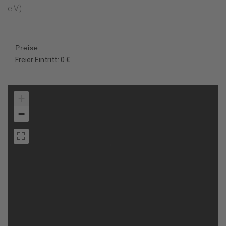
e.V.)
Preise
Freier Eintritt: 0 €
+
−