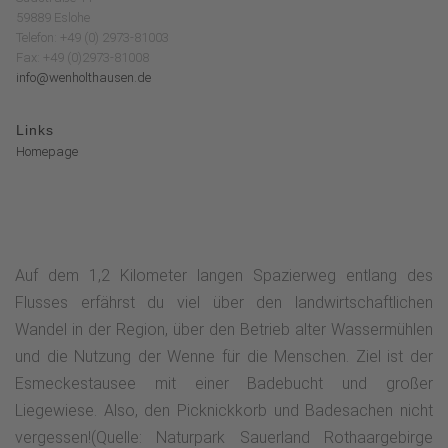
59889 Eslohe
Telefon: +49 (0) 2973-81003
Fax: +49 (0)2973-81008
info@wenholthausen.de
Links
Homepage
Auf dem 1,2 Kilometer langen Spazierweg entlang des
Flusses erfährst du viel über den landwirtschaftlichen
Wandel in der Region, über den Betrieb alter Wassermühlen
und die Nutzung der Wenne für die Menschen. Ziel ist der
Esmeckestausee mit einer Badebucht und großer
Liegewiese. Also, den Picknickkorb und Badesachen nicht
vergessen!(Quelle: Naturpark Sauerland Rothaargebirge