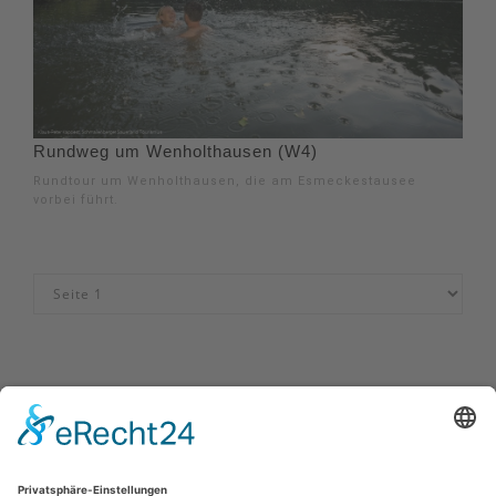
Rundweg um Wenholthausen (W4)
Rundtour um Wenholthausen, die am Esmeckestausee
vorbei führt.
Impressum
|
Kontakt
|
Datenschutzerklärung
|