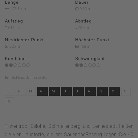
Länge
Dauer
123.5 km
9:20 h
Aufstieg
Abstieg
611 m
634 m
Niedrigster Punkt
Höchster Punkt
225 m
458 m
Kondition
Schwierigkeit
Empfohlene Jahreszeiten
J
F
M
A
M
J
J
A
S
O
N
D
Finnentrop, Eslohe, Schmallenberg und Lennestadt heißen
die vier Hauptorte, die am SauerlandRadring liegen. Die 40