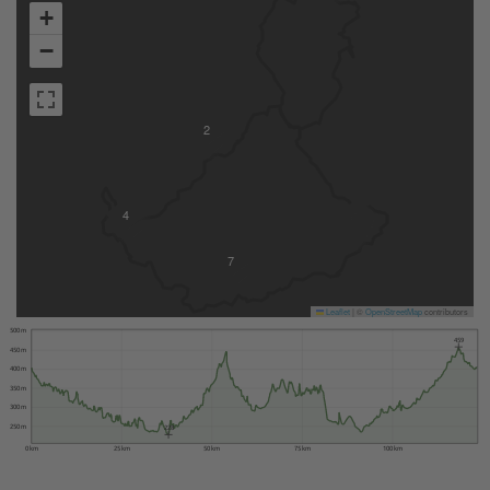
+
−
2
4
7
Leaflet
|
©
OpenStreetMap
contributors
500 m
459
450 m
400 m
350 m
300 m
250 m
228
0 km
25 km
50 km
75 km
100 km