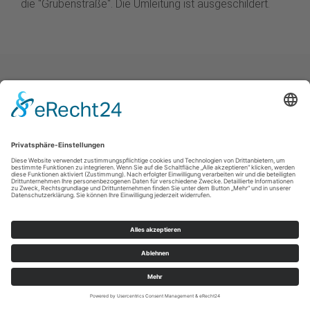
die "Grubenstraße". Die Umleitung ist ausgeschildert.
Impressum
|
Kontakt
|
Datenschutzerklärung
|
Barrierefreiheitserklärung
Sauerland-Tourismus e.V.
Johannes-Hummel-Weg 1
57392
Schmallenberg
E: info@sauerland.com
©
2026
Sauerland-Tourismus e.V.
Cookie-Einstellungen