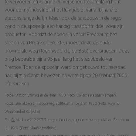
te vervoeren en zaagde en verscheepte jarenlang hout
voor de mijnindustrie in het Ruhrgebiet vanaf bijna alle
stations langs de lijn. Maar ook de landbouw in de regio
vond in de spoorlijn een handig transportmiddel voor zijn
producten. Voordat de spoorlijn vanuit Fredeburg het
station van Bremke bereikte, moest deze de oude
provinciale weg (tegenwoordig de B55) overbruggen. Deze
brug bepaalde bijna 95 jaar lang het stadsbeeld van
Bremke. Toen de spoorlijn werd omgebouwd tot fietspad,
had hij zijn dienst bewezen en werd hij op 20 februari 2006
afgebroken.
Foto
1:
Station Bremke in de jaren 1950 (Foto: Collectie Kaspar Kämper)
Foto
2:
Bremke en zijn spoorwegfaciliteiten in de jaren 1950 (Foto: Haymo
Wimmershof Collectie)
Foto
3:
Machine 212 297-7 rangeert met zijn goederentrein op station Bremke in
juli 1982 (Foto: Klaus Meschede)