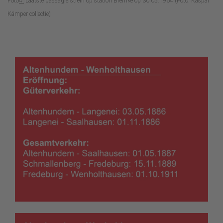
Foto
4:
Laatste passagierstrein op station Bremke op 30.05.1964 (Foto: Kaspar
Kämper collectie)