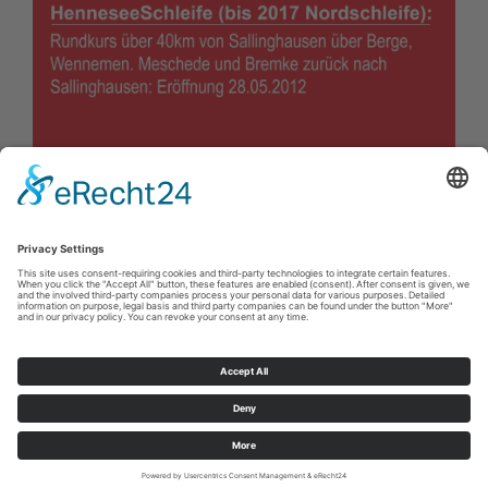
Impressum
|
Kontakt
|
Privacybeleid
|
Verklaring van
toegankelijkheid
Sauerland-Tourismus e.V.
Johannes-Hummel-Weg 1
57392
Schmallenberg
E: info@sauerland.com
©
2026
Sauerland-Tourismus e.V.
Cookie-Einstellungen