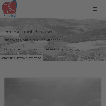
Der Bahnhof Bremke
Unterwegs auf alten Bahntrassen
SauerlandRadring
/
Bahnhistorie erleben
/
Der Bahnhof Bremke
Sammlung Haymo Wimmershof