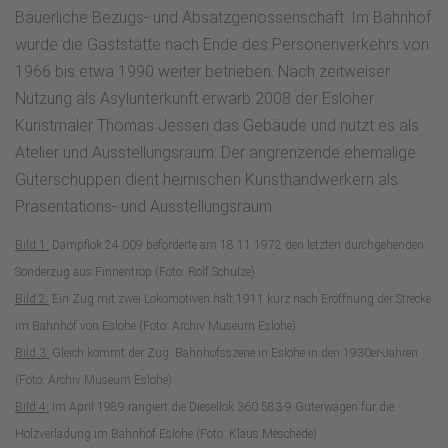
Bäuerliche Bezugs- und Absatzgenossenschaft. Im Bahnhof
wurde die Gaststätte nach Ende des Personenverkehrs von
1966 bis etwa 1990 weiter betrieben. Nach zeitweiser
Nutzung als Asylunterkunft erwarb 2008 der Esloher
Kunstmaler Thomas Jessen das Gebäude und nutzt es als
Atelier und Ausstellungsraum. Der angrenzende ehemalige
Güterschuppen dient heimischen Kunsthandwerkern als
Präsentations- und Ausstellungsraum.
Bild 1:
Dampflok 24 009 beförderte am 18.11.1972 den letzten durchgehenden
Sonderzug aus Finnentrop (Foto: Rolf Schulze)
Bild 2:
Ein Zug mit zwei Lokomotiven hält 1911 kurz nach Eröffnung der Strecke
im Bahnhof von Eslohe (Foto: Archiv Museum Eslohe)
Bild 3:
Gleich kommt der Zug. Bahnhofsszene in Eslohe in den 1930er-Jahren
(Foto: Archiv Museum Eslohe)
Bild 4:
Im April 1989 rangiert die Diesellok 360 583-9 Güterwagen für die
Holzverladung im Bahnhof Eslohe (Foto: Klaus Meschede)