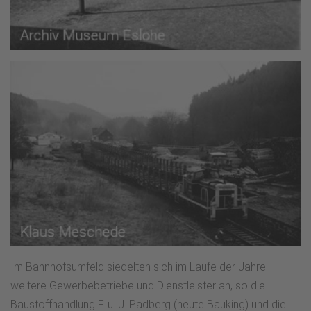
Im Bahnhofsumfeld siedelten sich im Laufe der Jahre
weitere Gewerbebetriebe und Dienstleister an, so die
Baustoffhandlung F. u. J. Padberg (heute Bauking) und die