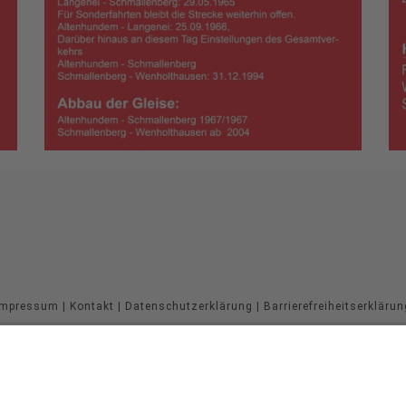
Impressum
|
Kontakt
|
Datenschutzerklärung
|
Barrierefreiheitserklärun
Sauerland-Tourismus e.V.
Johannes-Hummel-Weg 1
57392
Schmallenberg
E: info@sauerland.com