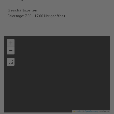
Geschäftszeiten
Feiertage: 7.30 - 17.00 Uhr geöffnet
+
−
Leaflet
|
©
OpenStreetMap
contributors