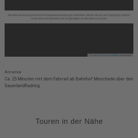
Die Karte wurde aufgrund Ihrer Privatsphäreeinstellungen deaktiviert, klicken Sie auf das Fingerprint Symbol
unten links und aktivieren Sie Google Maps um die Karte zu nutzen.
Leaflet
|
©
OpenStreetMap
contributors
Anreise
Ca. 25 Minuten mit dem Fahrrad ab Bahnhof Meschede über den
SauerlandRadring.
Touren in der Nähe