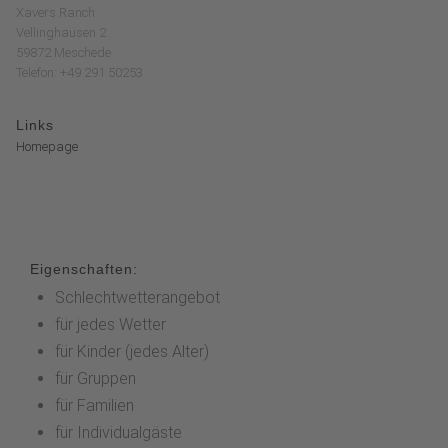
Xavers Ranch
Vellinghausen 2
59872 Meschede
Telefon: +49 291 50253
Links
Homepage
Eigenschaften:
Schlechtwetterangebot
für jedes Wetter
für Kinder (jedes Alter)
für Gruppen
für Familien
für Individualgäste