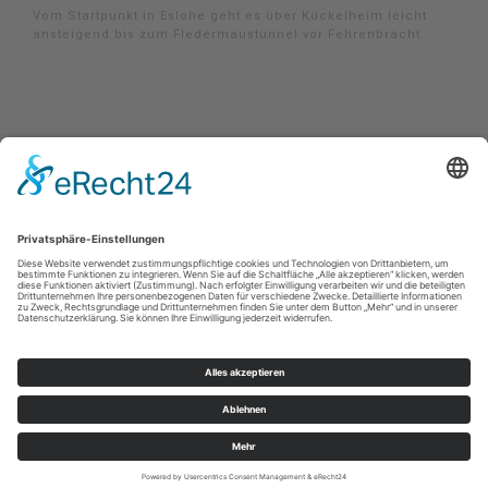
Vom Startpunkt in Eslohe geht es über Kückelheim leicht
ansteigend bis zum Fledermaustunnel vor Fehrenbracht.
Impressum
|
Kontakt
|
Datenschutzerklärung
|
Barrierefreiheitserklärung
Sauerland-Tourismus e.V.
Johannes-Hummel-Weg 1
57392
Schmallenberg
E: info@sauerland.com
©
2026
Sauerland-Tourismus e.V.
Cookie-Einstellungen