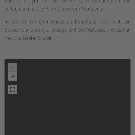
Außerdem gibt es ein kleine Radreparaturstation mit
Luftpumpe und diversem hilfreichem Werkzeug.
In der Saison (Öffnungszeiten beachten) lohnt sich ein
Besuch der Crossgolf-Anlage und des Naturbads Aqua Fun
Veischedetal in Bilstein.
+
−