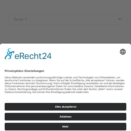
Impressum
|
Kontakt
|
Datenschutzerklärung
|
Barrierefreiheitserklärung
Sauerland-Tourismus e.V.
Johannes-Hummel-Weg 1
57392
Schmallenberg
E: info@sauerland.com
©
2026
Sauerland-Tourismus e.V.
Cookie-Einstellungen