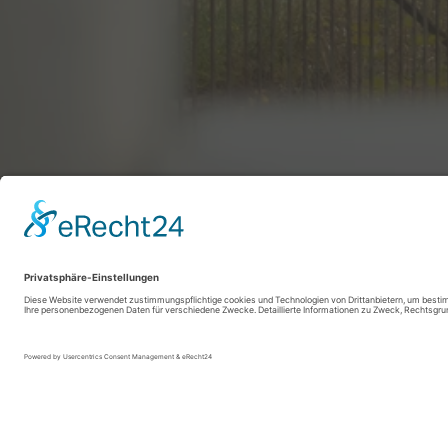
SauerlandRadring / sabrinity.com