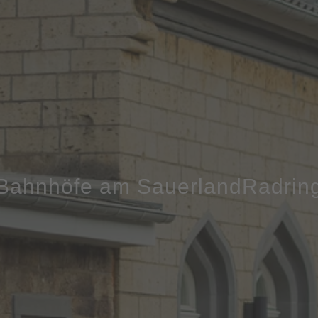
Bahnhöfe am SauerlandRadrin