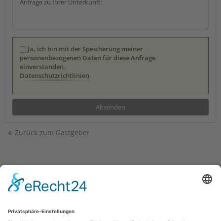
Ja, ich bin mit der Speicherung meiner
personenbezogenen Daten für diese Anfrage
einverstanden.
Datenschutzrichtlinien
Zurück zum Gastgeber
Kontakt
|
Impressum
|
Datenschutz
powered by Holidu Smart Destination
Impressum
|
Kontakt
|
Datenschutzerklärung
|
Barrierefreiheitserklärung