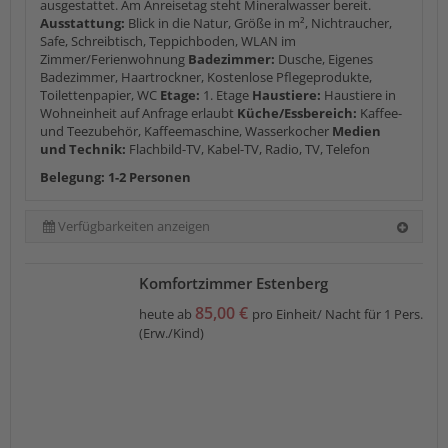
ausgestattet. Am Anreisetag steht Mineralwasser bereit.
Ausstattung:
Blick in die Natur, Größe in m², Nichtraucher,
Safe, Schreibtisch, Teppichboden, WLAN im
Zimmer/Ferienwohnung
Badezimmer:
Dusche, Eigenes
Badezimmer, Haartrockner, Kostenlose Pflegeprodukte,
Toilettenpapier, WC
Etage:
1. Etage
Haustiere:
Haustiere in
Wohneinheit auf Anfrage erlaubt
Küche/Essbereich:
Kaffee-
und Teezubehör, Kaffeemaschine, Wasserkocher
Medien
und Technik:
Flachbild-TV, Kabel-TV, Radio, TV, Telefon
Belegung: 1-2 Personen
Verfügbarkeiten anzeigen
Komfortzimmer Estenberg
85,00 €
heute ab
pro Einheit/ Nacht für 1 Pers.
(Erw./Kind)