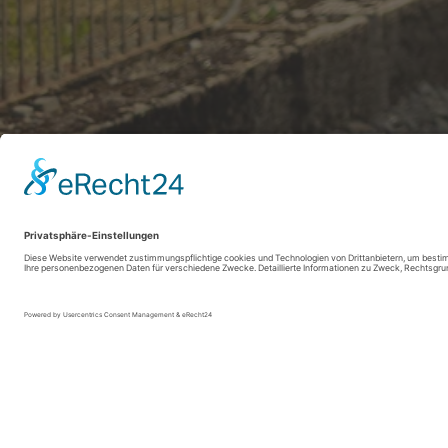
SauerlandRadring / sabrinity.com