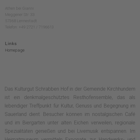
Athen bei Gianni
Meggener Str. 33
57368 Lennestadt
Telefon: +49 2721 / 7196613
Links
Homepage
Das Kulturgut Schrabben Hof in der Gemeinde Kirchhundem
ist ein denkmalgeschütztes Resthofensemble, das als
lebendiger Treffpunkt für Kultur, Genuss und Begegnung im
Sauerland dient. Besucher können im nostalgischen Café
und im Biergarten unter alten Eichen verweilen, regionale
Spezialitäten genießen und bei Livemusik entspannen. Im
Heimatmuseum vermitteln Exponate zur Handwerks- und