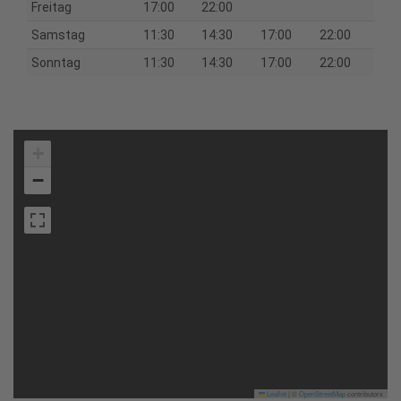
Freitag
17:00
22:00
Samstag
11:30
14:30
17:00
22:00
Sonntag
11:30
14:30
17:00
22:00
+
−
Leaflet
|
©
OpenStreetMap
contributors