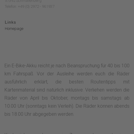
57392 Schmallenberg
Telefon: +49 (0) 2972 - 961937
Links
Homepage
Ein E-Bike-Akku reicht je nach Beanspruchung für 40 bis 100
km Fahrspaß. Vor der Ausleihe werden euch die Räder
ausführlich erklärt, die besten Routentipps mit
Kartenmaterial sind natürlich inklusive. Verliehen werden die
Räder von April bis Oktober, montags bis samstags ab
10.00 Uhr (sonntags kein Verleih). Die Räder können abends
bis 18.00 Uhr abgegeben werden.