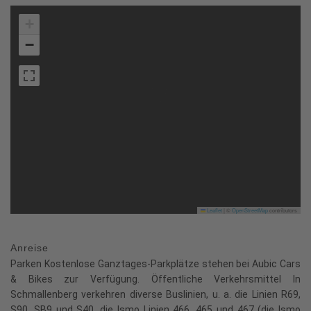
+
−
Leaflet
|
©
OpenStreetMap
contributors
Anreise
Parken Kostenlose Ganztages-Parkplätze stehen bei Aubic Cars
& Bikes zur Verfügung. Öffentliche Verkehrsmittel In
Schmallenberg verkehren diverse Buslinien, u. a. die Linien R69,
S90, SB9 und S40, die Ismo Linien 466, 465 und 467 (die Ismo