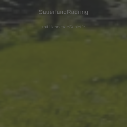
SauerlandRadring
mit HenneseeSchleife